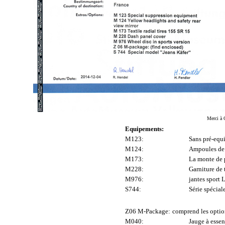
Merci à O
Equipements:
M123:
Sans pré-equ
M124:
Ampoules de 
M173:
La monte de 
M228:
Garniture de 
M976:
jantes sport
S744:
Série spécial
Z06 M-Package:
comprend les optio
M040:
Jauge à esse