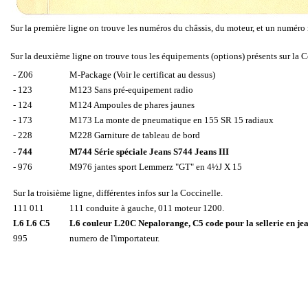
Sur la première ligne on trouve les numéros du châssis, du moteur, et un numéro 
Sur la deuxième ligne on trouve tous les équipements (options) présents sur la Co
- Z06
M-Package (Voir le certificat au dessus)
- 123
M123
Sans pré-equipement radio
- 124
M124
Ampoules de phares jaunes
- 173
M173
La monte de pneumatique en 155 SR 15 radiaux
- 228
M228
Garniture de tableau de bord
-
744
M744
Série spéciale Jeans S744
Jeans III
- 976
M976
jantes sport Lemmerz "GT" en 4½J X 15
Sur la troisième ligne, différentes infos sur la Coccinelle.
111 011
111 conduite à gauche, 011 moteur 1200.
L6 L6 C5
L6 couleur
L20C Nepalorange
,
C5
code pour la sellerie en je
995
numero de l'importateur.