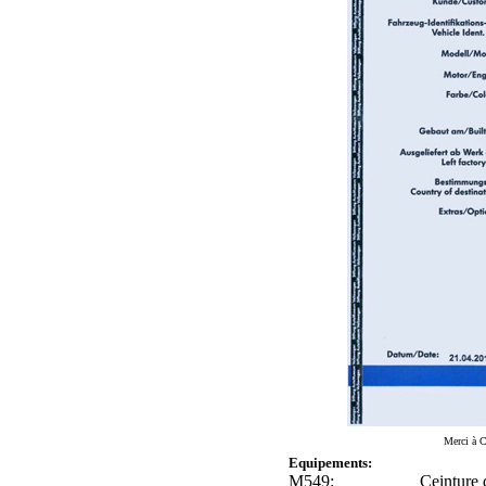
Merci à C
Equipements:
M549:
Ceinture 