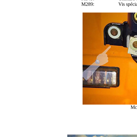
M289:
Vis spéci
Mc