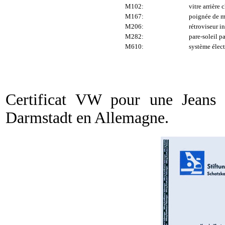
M102:
vitre arrière 
M167:
poignée de m
M206:
rétroviseur i
M282:
pare-soleil p
M610:
système élect
Certificat VW pour une Jeans c
Darmstadt en Allemagne.