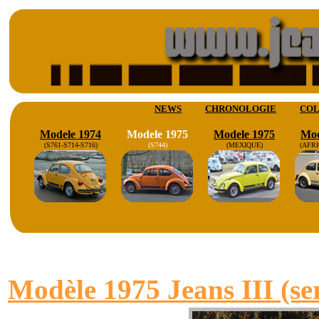
NEWS
CHRONOLOGIE
COL
Modele 1974
Modele 1975
Modele 1975
Mod
(S761-S714-S716)
(S744)
(MEXIQUE)
(AFR
M
odèle 1975 Jeans III (se